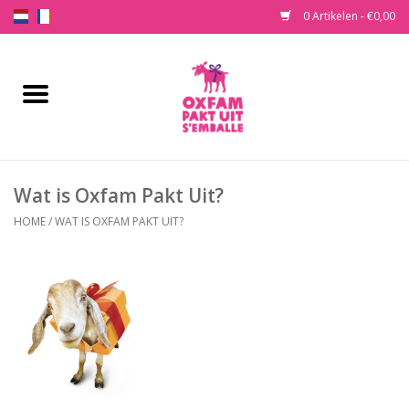
0 Artikelen - €0,00
Home
Koop een cadeau
Wat is Oxfam Pakt Uit?
Onze cadeau’s
HOME
/
WAT IS OXFAM PAKT UIT?
Wat is Oxfam Pakt Uit?
Contact