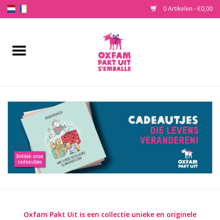
0 Artikelen - €0,00
Home
Koop een cadeau
Onze cadeau’s
Wat is Oxfam Pakt Uit?
Contact
Oxfam Pakt Uit
is een collectie unieke en originele