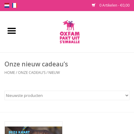
0 Artikelen - €0,00
Home
Koop een cadeau
Onze nieuw cadeau’s
Onze cadeau’s
HOME
/
ONZE CADEAU’S
/
NIEUW
Wat is Oxfam Pakt Uit?
Contact