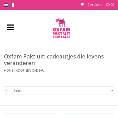
0 Artikelen - €0,00
Home
Koop een cadeau
Oxfam Pakt uit: cadeautjes die levens
Onze cadeau’s
veranderen
Wat is Oxfam Pakt Uit?
HOME
/
KOOP EEN CADEAU
Contact