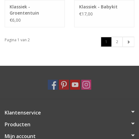
Klassiek -
Klassiek - Babykit
Groententuin
€17,00
€6,00
Pagina 1 van 2
1
2
Klantenservice
Producten
Mijn account