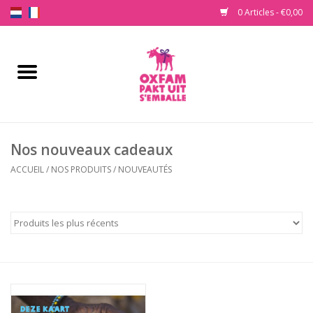
0 Articles - €0,00
Accueil
Acheter un cadeau
Nos nouveaux cadeaux
Nos produits
ACCUEIL
/
NOS PRODUITS
/
NOUVEAUTÉS
À propos d'Oxfam s'emballe
Contactez-nous