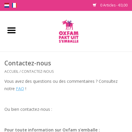
0 Articles - €0,00
Accueil
Acheter un cadeau
Contactez-nous
Nos produits
ACCUEIL
/
CONTACTEZ-NOUS
À propos d'Oxfam s'emballe
Vous avez des questions ou des commentaires ? Consultez
notre
FAQ
!
Contactez-nous
Ou bien contactez-nous :
Pour toute information sur Oxfam s'emballe :